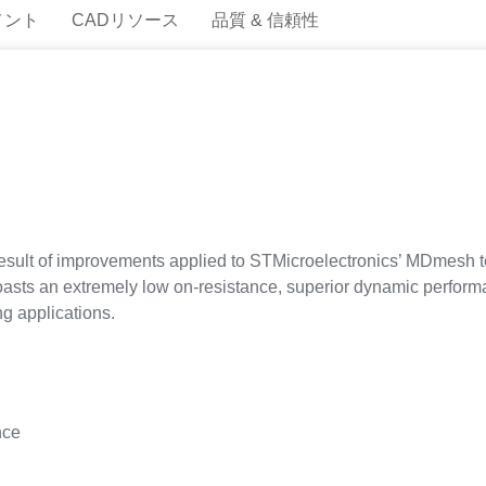
メント
CADリソース
品質 & 信頼性
ult of improvements applied to STMicroelectronics’ MDmesh t
 boasts an extremely low on-resistance, superior dynamic perfor
ng applications.
nce