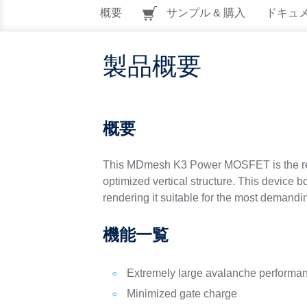
概要
サンプル & 購入
ドキュ
製品概要
概要
This MDmesh K3 Power MOSFET is the res
optimized vertical structure. This device
rendering it suitable for the most demandi
機能一覧
Extremely large avalanche performa
Minimized gate charge