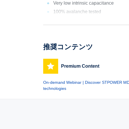
Very low intrinsic capacitance
100% avalanche tested
推奨コンテンツ
Premium Content
On-demand Webinar | Discover STPOWER 
technologies