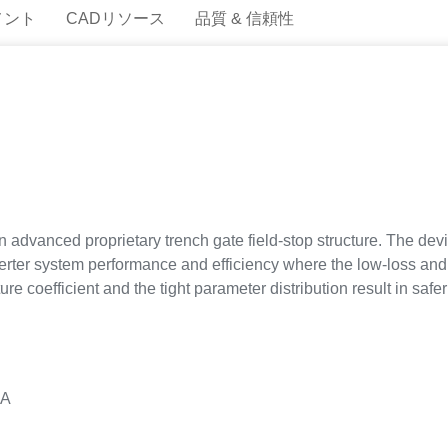
メント
CADリソース
品質 & 信頼性
advanced proprietary trench gate field-stop structure. The devi
ter system performance and efficiency where the low-loss and the
re coefficient and the tight parameter distribution result in safer
 A