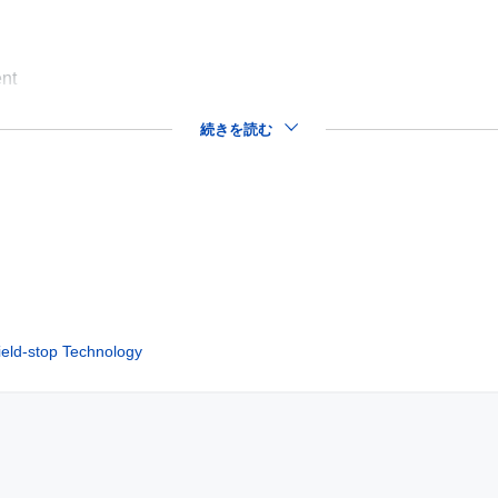
ent
続きを読む
ield-stop Technology