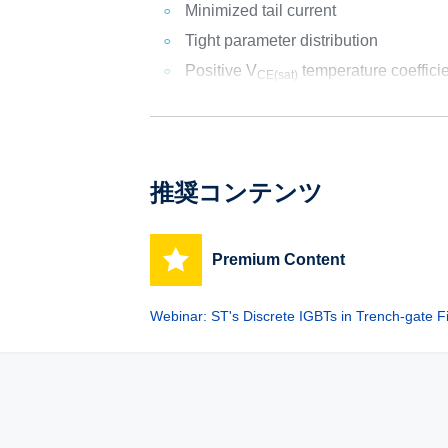
Minimized tail current
Tight parameter distribution
Positive V
temperature coeffici
CE(sat)
推奨コンテンツ
Premium Content
Webinar: ST's Discrete IGBTs in Trench-gate F