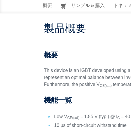
概要
サンプル & 購入
ドキュ
製品概要
概要
This device is an IGBT developed using an 
represent an optimal balance between inver
Furthermore, the positive V
temperatu
CE(sat)
機能一覧
Low V
= 1.85 V (typ.) @ I
= 40
CE(sat)
C
10 μs of short-circuit withstand time