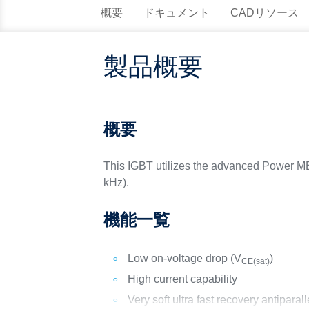
概要
ドキュメント
CADリソース
製品概要
概要
This IGBT utilizes the advanced Power ME
kHz).
機能一覧
Low on-voltage drop (V
)
CE(sat)
High current capability
Very soft ultra fast recovery antiparal