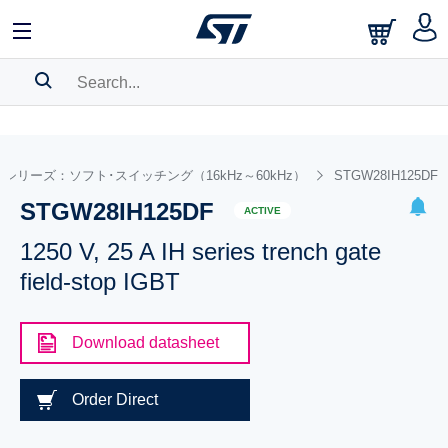
SEARCH HISTORY
BOOKMARK
 IHシリーズ：ソフト･スイッチング（16kHz～60kHz）
STGW28IH125DF
STGW28IH125DF
Please
log in
to show your saved searches.
ACTIVE
1250 V, 25 A IH series trench gate
field-stop IGBT
Download datasheet
Order Direct