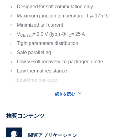
Designed for soft commutation only
Maximum junction temperature: T
= 175 °C
J
Minimized tail current
V
= 2.0 V (typ.) @ I
= 25 A
CE(sat)
C
Tight parameters distribution
Safe paralleling
Low V
soft recovery co-packaged diode
F
Low thermal resistance
Lead free package
続きを読む
推奨コンテンツ
関連アプリケーション