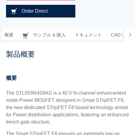
Order Direct
概要
サンプル & 購入
ドキュメント
CADリソー
製品概要
概要
The STL059N4S8AG is a 40 V N-channel enhancement
mode Power MOSFET designed in Smart STripFET F8,
the new dedicated STripFET F8 based technology aimed
for Power distribution applications, featuring an enhanced
trench gate structure.
The Smart STripFET F8 ensures an extremely low on