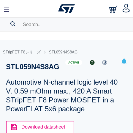
SEARCH HISTORY
BOOKMARK
STripFET F8シリーズ
STL059N4S8AG
Please
log in
to show your saved searches.
ACTIVE
STL059N4S8AG
Automotive N-channel logic level 40
V, 0.59 mOhm max., 420 A Smart
STripFET F8 Power MOSFET in a
PowerFLAT 5x6 package
Download datasheet