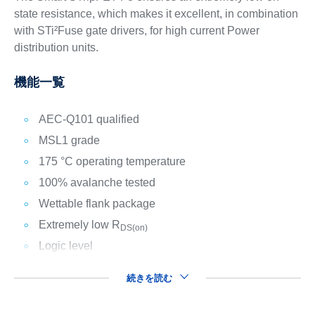
state resistance, which makes it excellent, in combination
with STi²Fuse gate drivers, for high current Power
distribution units.
機能一覧
AEC-Q101 qualified
MSL1 grade
175 °C operating temperature
100% avalanche tested
Wettable flank package
Extremely low R
DS(on)
Logic level
続きを読む