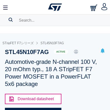
SEARCH HISTORY
BOOKMARK
STripFET F7シリーズ
STL45N10F7AG
STL45N10F7AG
Please
log in
to show your saved searches.
ACTIVE
Automotive-grade N-channel 100 V,
20 mOhm typ., 18 A STripFET F7
Power MOSFET in a PowerFLAT
5x6 package
Download datasheet