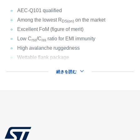
AEC-Q101 qualified
Among the lowest R
on the market
DS(on)
Excellent FoM (figure of merit)
Low C
/C
ratio for EMI immunity
rss
iss
High avalanche ruggedness
Wettable flank package
続きを読む