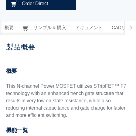
Order Direct
概要
サンプル & 購入
ドキュメント
CADリソー
製品概要
概要
This N-channel Power MOSFET utilizes STripFET™ F7
technology with an enhanced trench gate structure that
results in very low on-state resistance, while also
reducing internal capacitance and gate charge for faster
and more efficient switching.
機能一覧