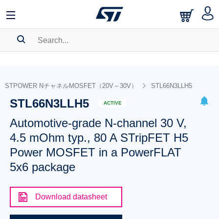
SEARCH HISTORY
BOOKMARK
STPOWER NチャネルMOSFET（20V～30V）
STL66N3LLH5
STL66N3LLH5
Please
log in
to show your saved searches.
ACTIVE
Automotive-grade N-channel 30 V,
4.5 mOhm typ., 80 A STripFET H5
Power MOSFET in a PowerFLAT
5x6 package
Download datasheet