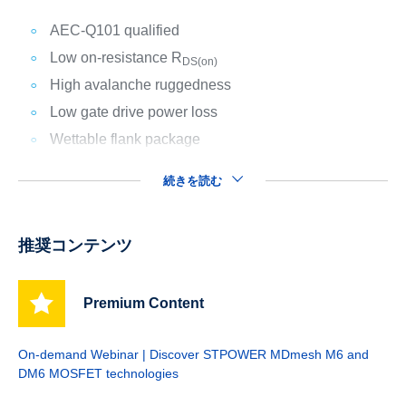
AEC-Q101 qualified
Low on-resistance R
DS(on)
High avalanche ruggedness
Low gate drive power loss
Wettable flank package
続きを読む
推奨コンテンツ
Premium Content
On-demand Webinar | Discover STPOWER MDmesh M6 and
DM6 MOSFET technologies