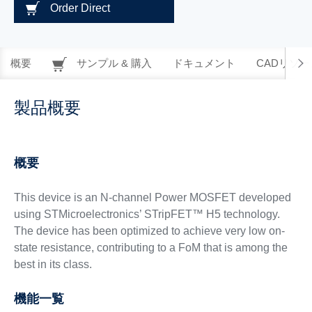
Order Direct
概要
サンプル & 購入
ドキュメント
CADリソー
製品概要
概要
This device is an N-channel Power MOSFET developed
using STMicroelectronics’ STripFET™ H5 technology.
The device has been optimized to achieve very low on-
state resistance, contributing to a FoM that is among the
best in its class.
機能一覧