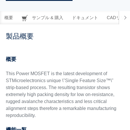
概要
サンプル & 購入
ドキュメント
CADリソー
製品概要
概要
This Power MOSFET is the latest development of
STMicroelectronics unique \"Single Feature Size™\"
strip-based process. The resulting transistor shows
extremely high packing density for low on-resistance,
rugged avalanche characteristics and less critical
alignment steps therefore a remarkable manufacturing
reproducibility.
機能一覧