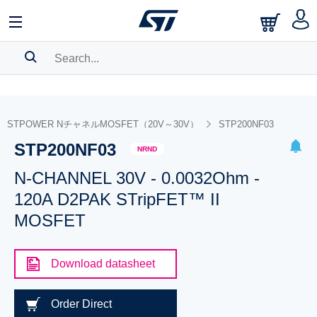
SEARCH HISTORY
BOOKMARK
STPOWER NチャネルMOSFET（20V～30V）
STP200NF03
STP200NF03
Please
log in
to show your saved searches.
NRND
N-CHANNEL 30V - 0.0032Ohm -
120A D2PAK STripFET™ II
MOSFET
Download datasheet
Order Direct