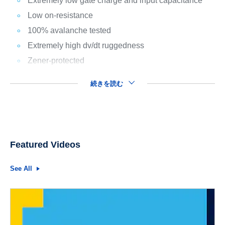
Extremely low gate charge and input capacitance
Low on-resistance
100% avalanche tested
Extremely high dv/dt ruggedness
Zener-protected
続きを読む
Featured Videos
See All