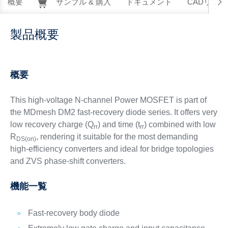
概要
サンプル & 購入
ドキュメント
CADリソー
製品概要
概要
This high-voltage N-channel Power MOSFET is part of
the MDmesh DM2 fast-recovery diode series. It offers very
low recovery charge (Q
) and time (t
) combined with low
rr
rr
R
, rendering it suitable for the most demanding
DS(on)
high-efficiency converters and ideal for bridge topologies
and ZVS phase-shift converters.
機能一覧
Fast-recovery body diode