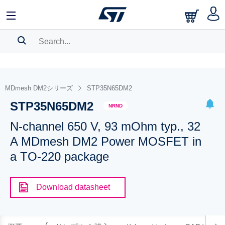
SEARCH HISTORY
BOOKMARK
MDmesh DM2シリーズ
STP35N65DM2
STP35N65DM2
Please
log in
to show your saved searches.
NRND
N-channel 650 V, 93 mOhm typ., 32
A MDmesh DM2 Power MOSFET in
a TO-220 package
Download datasheet