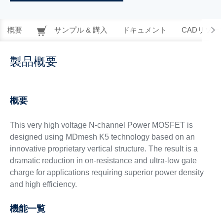
概要
サンプル & 購入
ドキュメント
CADリソー
製品概要
概要
This very high voltage N-channel Power MOSFET is
designed using MDmesh K5 technology based on an
innovative proprietary vertical structure. The result is a
dramatic reduction in on-resistance and ultra-low gate
charge for applications requiring superior power density
and high efficiency.
機能一覧