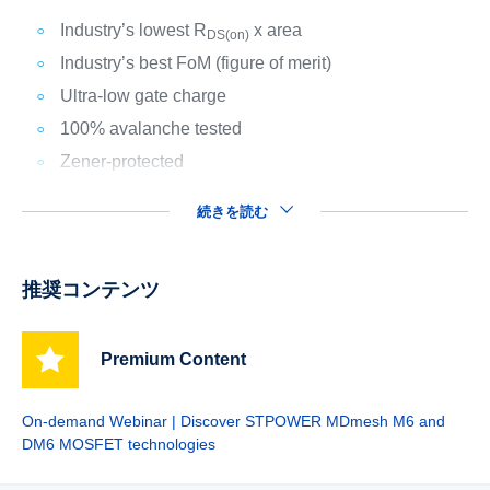
Industry’s lowest R
x area
DS(on)
Industry’s best FoM (figure of merit)
Ultra-low gate charge
100% avalanche tested
Zener-protected
続きを読む
推奨コンテンツ
Premium Content
On-demand Webinar | Discover STPOWER MDmesh M6 and
DM6 MOSFET technologies