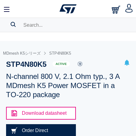
SEARCH HISTORY
BOOKMARK
MDmesh K5シリーズ
STP4N80K5
STP4N80K5
Please
log in
to show your saved searches.
ACTIVE
N-channel 800 V, 2.1 Ohm typ., 3 A
MDmesh K5 Power MOSFET in a
TO-220 package
Download datasheet
Order Direct