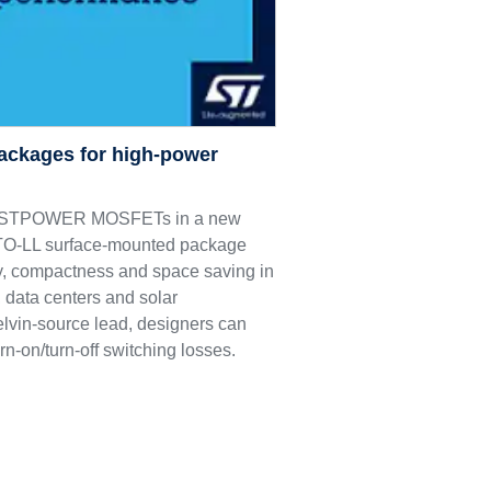
ackages for high-power
M9 STPOWER MOSFETs in a new
e TO-LL surface-mounted package
ncy, compactness and space saving in
 data centers and solar
elvin-source lead, designers can
rn-on/turn-off switching losses.