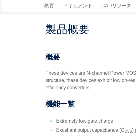
概要
ドキュメント
CADリソース
製品概要
概要
These devices are N-channel Power MOSFE
structure, these devices exhibit low on-re
efficiency converters.
機能一覧
Extremely low gate charge
Excellent output capacitance (C
) 
OSS