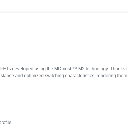
Ts developed using the MDmesh™ M2 technology. Thanks to the
sistance and optimized switching characteristics, rendering them
profile