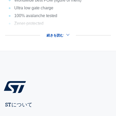
Worldwide best FOM (figure of merit)
Ultra low gate charge
100% avalanche tested
Zener-protected
続きを読む
STについて