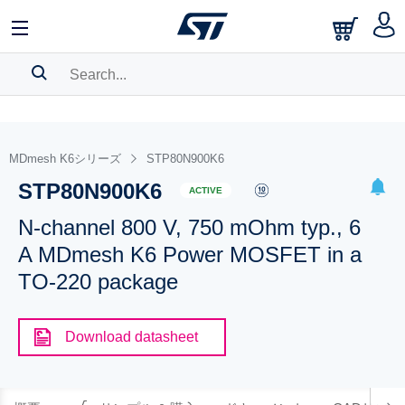
SEARCH HISTORY
BOOKMARK
MDmesh K6シリーズ
STP80N900K6
STP80N900K6
Please
log in
to show your saved searches.
ACTIVE
N-channel 800 V, 750 mOhm typ., 6
A MDmesh K6 Power MOSFET in a
TO-220 package
Download datasheet