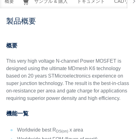
概要
サンプル & 購入
ドキュメント
CADリソー
製品概要
概要
This very high voltage N-channel Power MOSFET is
designed using the ultimate MDmesh K6 technology
based on 20 years STMicroelectronics experience on
super junction technology. The result is the best-in-class
on-resistance per area and gate charge for applications
requiring superior power density and high efficiency.
機能一覧
Worldwide best R
x area
DS(on)