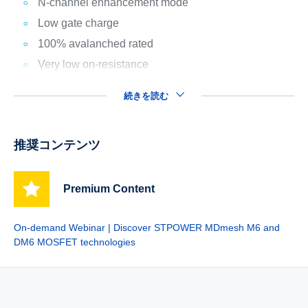
N-channel enhancement mode
Low gate charge
100% avalanched rated
Very low on-resistance
続きを読む
推奨コンテンツ
Premium Content
On-demand Webinar | Discover STPOWER MDmesh M6 and
DM6 MOSFET technologies