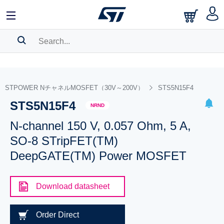
SEARCH HISTORY
BOOKMARK
STPOWER NチャネルMOSFET（30V～200V）
STS5N15F4
STS5N15F4
Please
log in
to show your saved searches.
NRND
N-channel 150 V, 0.057 Ohm, 5 A,
SO-8 STripFET(TM)
DeepGATE(TM) Power MOSFET
Download datasheet
Order Direct