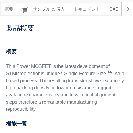
概要
サンプル & 購入
ドキュメント
CADリソー
製品概要
概要
This Power MOSFET is the latest development of
TM
STMicroelectronis unique \"Single Feature Size
\" strip-
based process. The resulting transistor shows extremely
high packing density for low on-resistance, rugged
avalanche characteristics and less critical alignment
steps therefore a remarkable manufacturing
reproducibility.
機能一覧