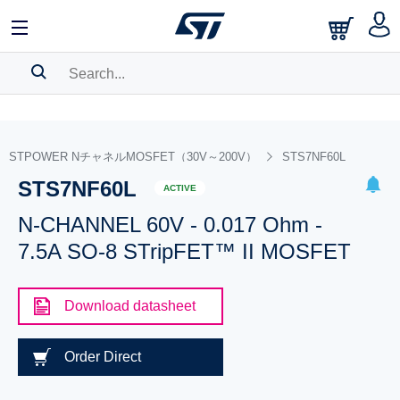
SEARCH HISTORY
BOOKMARK
STPOWER NチャネルMOSFET（30V～200V）
STS7NF60L
STS7NF60L
Please
log in
to show your saved searches.
ACTIVE
N-CHANNEL 60V - 0.017 Ohm -
7.5A SO-8 STripFET™ II MOSFET
Download datasheet
Order Direct