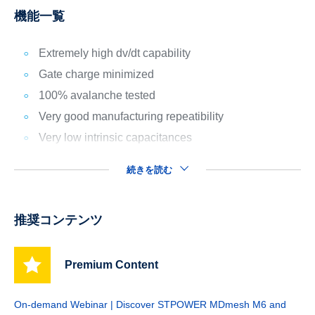
機能一覧
Extremely high dv/dt capability
Gate charge minimized
100% avalanche tested
Very good manufacturing repeatibility
Very low intrinsic capacitances
続きを読む
推奨コンテンツ
Premium Content
On-demand Webinar | Discover STPOWER MDmesh M6 and