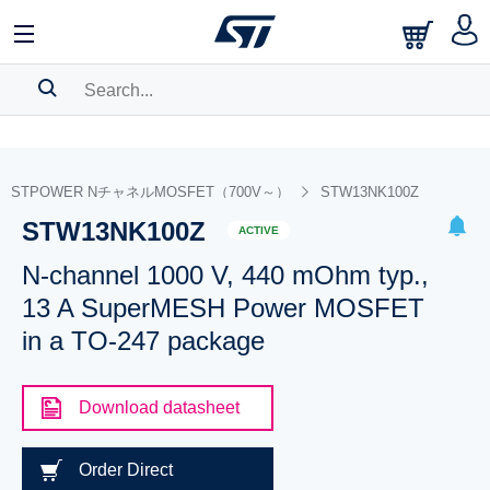
SEARCH HISTORY
BOOKMARK
STPOWER NチャネルMOSFET（700V～）
STW13NK100Z
STW13NK100Z
Please
log in
to show your saved searches.
ACTIVE
N-channel 1000 V, 440 mOhm typ.,
13 A SuperMESH Power MOSFET
in a TO-247 package
Download datasheet
Order Direct