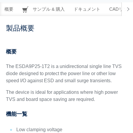
概要
サンプル & 購入
ドキュメント
CADリソー
製品概要
概要
The ESDA9P25-1T2 is a unidirectional single line TVS
diode designed to protect the power line or other low
speed I/O against ESD and small surge transients.
The device is ideal for applications where high power
TVS and board space saving are required.
機能一覧
Low clamping voltage