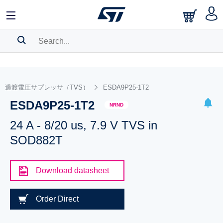
SEARCH HISTORY
BOOKMARK
過渡電圧サプレッサ（TVS）
ESDA9P25-1T2
ESDA9P25-1T2
Please
log in
to show your saved searches.
NRND
24 A - 8/20 us, 7.9 V TVS in
SOD882T
Download datasheet
Order Direct