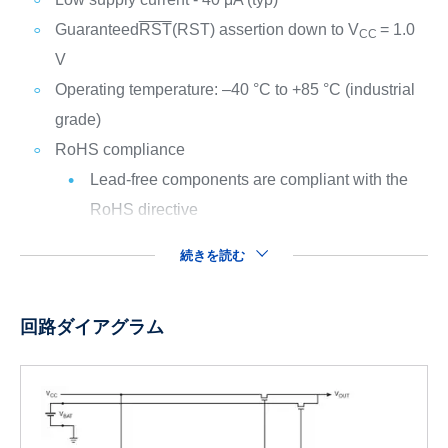
Guaranteed
RST
(RST) assertion down to V
= 1.0
CC
V
Operating temperature: –40 °C to +85 °C (industrial
grade)
RoHS compliance
Lead-free components are compliant with the
RoHS directive
続きを読む
回路ダイアグラム