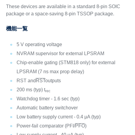
These devices are available in a standard 8-pin SOIC
package or a space-saving 8-pin TSSOP package.
機能一覧
5 V operating voltage
NVRAM supervisor for external LPSRAM
Chip-enable gating (STM818 only) for external
LPSRAM (7 ns max prop delay)
RST and
RST
outputs
200 ms (typ) t
rec
Watchdog timer - 1.6 sec (typ)
Automatic battery switchover
Low battery supply current - 0.4 μA (typ)
Power-fail comparator (PFI/
PFO
)
Low supply current - 40 μA (typ)