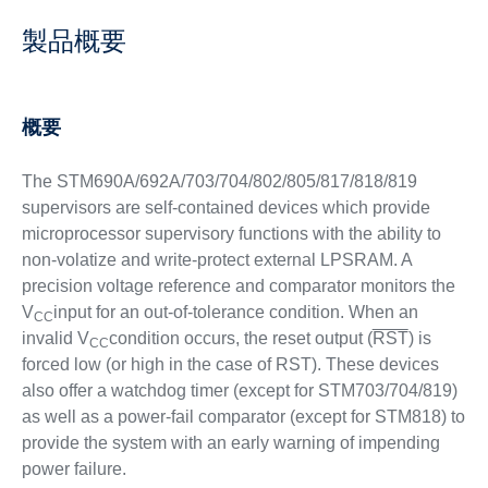
製品概要
概要
The STM690A/692A/703/704/802/805/817/818/819
supervisors are self-contained devices which provide
microprocessor supervisory functions with the ability to
non-volatize and write-protect external LPSRAM. A
precision voltage reference and comparator monitors the
V
input for an out-of-tolerance condition. When an
CC
invalid V
condition occurs, the reset output (
RST
) is
CC
forced low (or high in the case of RST). These devices
also offer a watchdog timer (except for STM703/704/819)
as well as a power-fail comparator (except for STM818) to
provide the system with an early warning of impending
power failure.