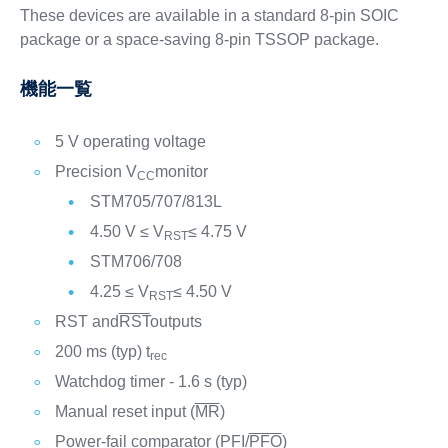
These devices are available in a standard 8-pin SOIC
package or a space-saving 8-pin TSSOP package.
機能一覧
5 V operating voltage
Precision V
monitor
CC
STM705/707/813L
4.50 V ≤ V
≤ 4.75 V
RST
STM706/708
4.25 ≤ V
≤ 4.50 V
RST
RST and
RST
outputs
200 ms (typ) t
rec
Watchdog timer - 1.6 s (typ)
Manual reset input (
MR
)
Power-fail comparator (PFI/
PFO
)