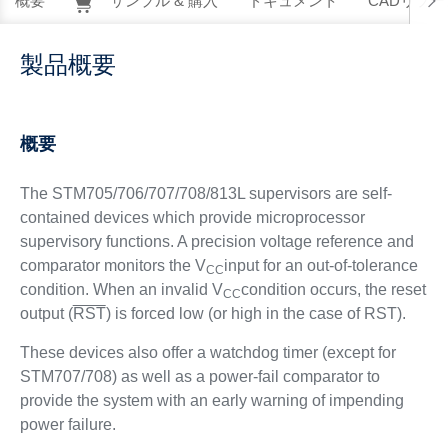
概要
サンプル & 購入
ドキュメント
CADリソー
製品概要
概要
The STM705/706/707/708/813L supervisors are self-
contained devices which provide microprocessor
supervisory functions. A precision voltage reference and
comparator monitors the V
input for an out-of-tolerance
CC
condition. When an invalid V
condition occurs, the reset
CC
output (
RST
) is forced low (or high in the case of RST).
These devices also offer a watchdog timer (except for
STM707/708) as well as a power-fail comparator to
provide the system with an early warning of impending
power failure.