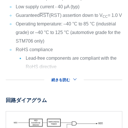
Low supply current - 40 μA (typ)
Guaranteed
RST
(RST) assertion down to V
= 1.0 V
CC
Operating temperature: –40 °C to 85 °C (industrial
grade) or –40 °C to 125 °C (automotive grade for the
STM706 only)
RoHS compliance
Lead-free components are compliant with the
RoHS directive
続きを読む
回路ダイアグラム