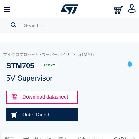
SEARCH HISTORY
BOOKMARK
マイクロプロセッサ･スーパーバイザ
STM705
STM705
Please
log in
to show your saved searches.
ACTIVE
5V Supervisor
Download datasheet
Order Direct