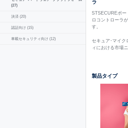
ラ
(27)
STSECURE
決済
(20)
ロコントローラが
す。
認証向け
(15)
車載セキュリティ向け
(12)
セキュア･マイク
ィにおける市場
製品タイプ