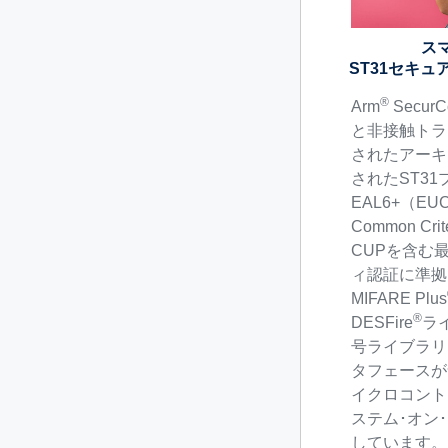
ス
ST31セキ
®
Arm
SecurC
と非接触トラ
されたアーキ
されたST3
EAL6+（EU
Common Cri
CUPを含む
ィ認証に準拠
MIFARE Plus
®
DESFire
ラ
号ライブラリ
タフェースが
イクロコント
ステム･オン
しています。