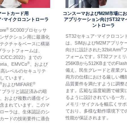
マートカード用
コンスーマおよびM2M市場にお
ュア･マイクロコントローラ
アプリケーション向けST32マ
ントローラ
®
ore
SC000プロセッサ
ST32セキュア･マイクロコン
ンザクション用に最適化
は、SIMおよびM2Mアプリケ
テクチャをベースに構築
®
向けに設計された32bit Arm
1プラットフォームは、
フォームです。ST32ファミ
CC/CC:2022）までの
256KBから512KBまでのFla
®
teria、EMVCo
、および
備え、民生グレードと産業グ
最高レベルのセキュリテ
両方の仕様における厳しい機
しています。
品質要件を満たすように調整
®
®
およびMIFARE
ます。広範な温度範囲で確実
イブラリと認証済みの暗
るように設計されている一方、F
、および複数の通信イン
メモリ･サイクルを幅広くサ
含まれています。このマ
ており、多様な動作環境下で
ローラは、生体認証のシ
性能が保証されます。
･カードの技術要件に適合