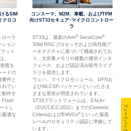
けるSIM
コンスーマ、M2M、車載、およびTPM
イクロコ
向けST33セキュア･マイクロコントロー
ラ
®
®
トローラ
ST33は、最新のArm
SecurCore
ーション
32bit RISCプロセッサおよび高性能ア
プラット
ーキテクチャに基づいて構築されてお
リは、
り、大容量メモリや複数の通信インタ
sh密度を
フェース、および認証済み暗号ライブ
レードの
ラリを提供します。
能要件と
ウェハ、マイクロモジュール、DFNお
されてい
よびWLCSPパッケージといったさま
に動作す
ざまな形状が用意されています。
lash
ST33プラットフォームは、EAL6+
フィードバック
ポートし
（EUCC/CC:2022）までのCommon
®
の最適な
CriteriaおよびEMVCo
といった最高
レベルのセキュリティ認証に準拠して
います。