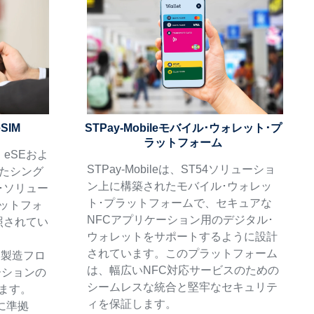
SIM
STPay-Mobileモバイル･ウォレット･プ
ラットフォーム
、eSEおよ
STPay-Mobileは、ST54ソリューショ
せたシング
ン上に構築されたモバイル･ウォレッ
･ソリュー
ト･プラットフォームで、セキュアな
ットフォ
NFCアプリケーション用のデジタル･
照されてい
ウォレットをサポートするように設計
されています。このプラットフォーム
済み製造フロ
は、幅広いNFC対応サービスのための
ーションの
シームレスな統合と堅牢なセキュリテ
ます。
ィを保証します。
SEに準拠