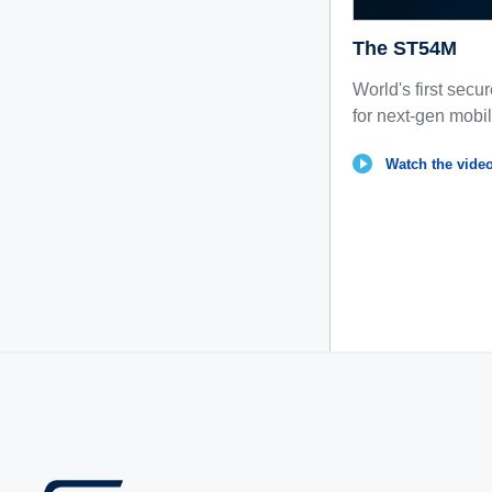
The ST54M
World's first sec
for next-gen mobi
Watch the vide