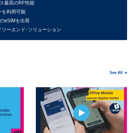
ス最高のRF性能
ーを利用可能
のeSIMを出荷
ンドツーエンド･ソリューション
See All