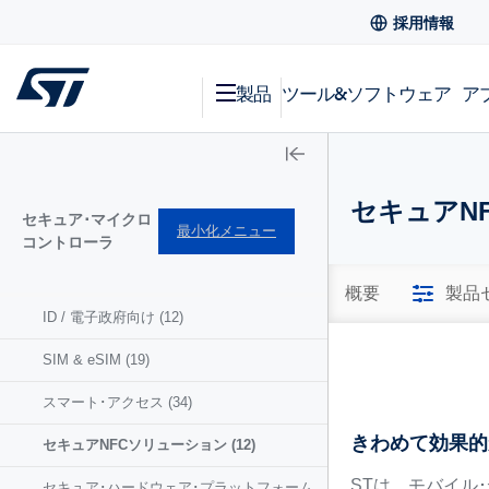
採用情報
製品
ツール&ソフトウェア
ア
セキュアN
セキュア･マイクロ
最小化メニュー
コントローラ
概要
製品
ID / 電子政府向け
(12)
SIM & eSIM
(19)
スマート･アクセス
(34)
きわめて効果的
セキュアNFCソリューション
(12)
STは、モバイル
セキュア･ハードウェア･プラットフォーム