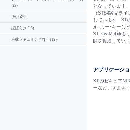
(27)
となっています。
（ST54製品ラ
決済
(20)
しています。ST
ル･カー･キーな
認証向け
(15)
STPay-Mob
車載セキュリティ向け
(12)
開を促進してい
アプリケーショ
STのセキュアN
ーなど、さまざ