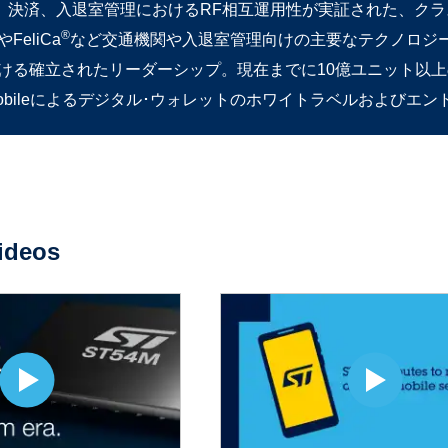
、決済、入退室管理におけるRF相互運用性が実証された、クラ
®
やFeliCa
など交通機関や入退室管理向けの主要なテクノロジ
における確立されたリーダーシップ。現在までに10億ユニット以上
-Mobileによるデジタル･ウォレットのホワイトラベルおよびエ
ideos