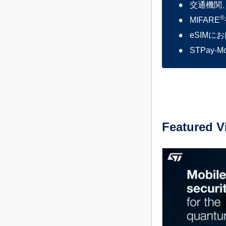
交通機関
®
MIFARE
eSIM
STPay
Featured V