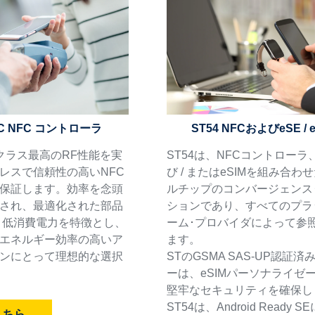
FC NFC コントローラ
ST54 NFCおよびeSE / e
はクラス最高のRF性能を実
ST54は、NFCコントローラ
レスで信頼性の高いNFC
び / またはeSIMを組み合わ
保証します。効率を念頭
ルチップのコンバージェンス
され、最適化された部品
ションであり、すべてのプラ
と低消費電力を特徴とし、
ーム･プロバイダによって参
エネルギー効率の高いア
ます。
ンにとって理想的な選択
STのGSMA SAS-UP認証
ーは、eSIMパーソナライゼ
堅牢なセキュリティを確保し
ST54は、Android Ready 
こちら