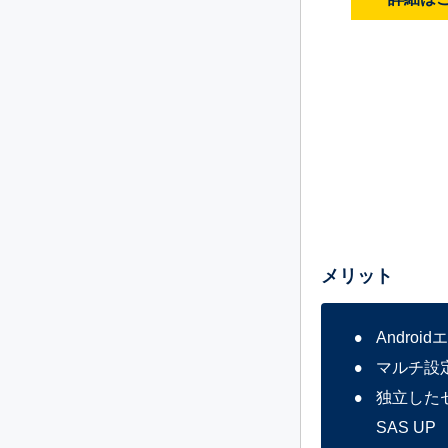
メリット
Andr
マルチ設定
独立したセ
SAS UP