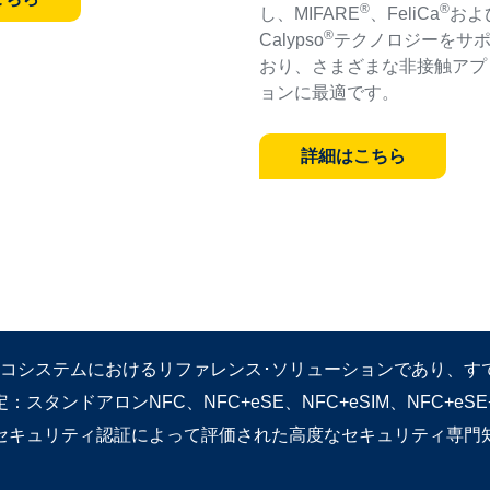
®
®
し、MIFARE
、FeliCa
およ
®
Calypso
テクノロジーをサ
おり、さまざまな非接触アプ
ョンに最適です。
詳細はこちら
oidエコシステムにおけるリファレンス･ソリューションであり、
：スタンドアロンNFC、NFC+eSE、NFC+eSIM、NFC+eSE+
キュリティ認証によって評価された高度なセキュリティ専門知識：Com