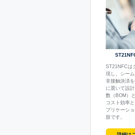
ST21N
ST21NFC
現し、シーム
非接触決済を
に置いて設計
数（BOM）
コスト効率と
プリケーショ
肢です。
詳細は