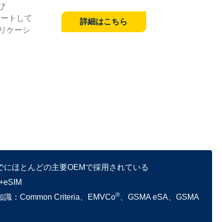
び
ポートして
詳細はこちら
リケーシ
すでにほとんどの主要OEMで採用されている
eSIM
®
mon Criteria、EMVCo
、GSMA eSA、GSMA