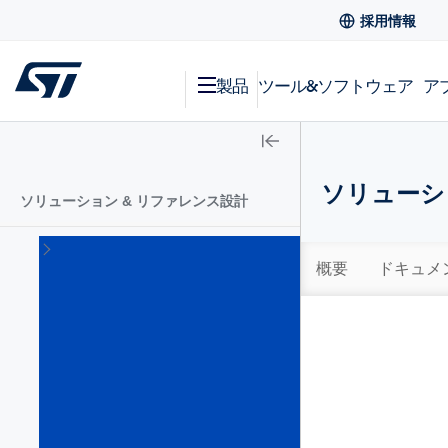
採用情報
製品
ツール&ソフトウェア
ア
ソリューショ
ソリューション & リファレンス設計
エ
ッ
概要
ドキュメ
ジ
AI
ソ
リ
ュ
ー
シ
ョ
ン