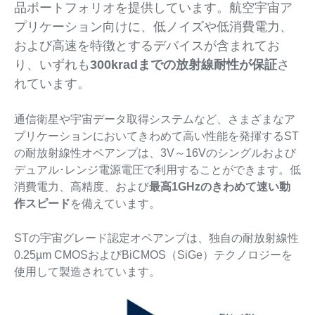
品ポートフォリオを提供しています。航空宇宙ア
プリケーション向けに、低ノイズや低消費電力、
および高速を特徴とするデバイスが含まれてお
り、いずれも
300kradまでの放射線耐性が保証
さ
れています。
通信衛星や宇宙データ取得システムなど、さまざまなア
プリケーションにおいてきわめて高い性能を発揮するST
の耐放射線性オペアンプは、3V～16Vのシングルおよび
デュアル･レンジ電源電圧で利用することができます。低
消費電力、高精度、および
最高1GHzのきわめて速い動
作スピード
を備えています。
STの宇宙グレード認定オペアンプは、独自の耐放射線性
0.25µm CMOSおよびBiCMOS（SiGe）テクノロジーを
使用して製造されています。