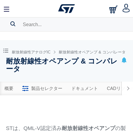
SEARCH HISTORY
BOOKMARK
耐放射線性アナログIC
耐放射線性オペアンプ & コンパレータ
耐放射線性オペアンプ & コンパレ
Please
log in
to show your saved searches.
ータ
概要
製品セレクター
ドキュメント
CADリソー
STは、QML-V認定済み
耐放射線性オペアンプ
の製