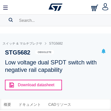
SEARCH HISTORY
BOOKMARK
スイッチ & マルチプレクサ
STG5682
STG5682
Please
log in
to show your saved searches.
OBSOLETE
Low voltage dual SPDT switch with
negative rail capability
Download datasheet
概要
ドキュメント
CADリソース