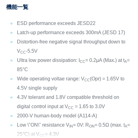
機能一覧
ESD performance exceeds JESD22
Latch-up performance exceeds 300mA (JESD 17)
Distortion-free negative signal throughput down to
V
-5.5V
CC
Ultra low power dissipation:
I
= 0.2µA (Max.) at t
=
CC
A
85°C
Wide operating voltae range:
V
(Opr) = 1.65V to
CC
4.5V single supply
4.3V tolerant and 1.8V compatible threshold on
digital control input at V
= 1.65 to 3.0V
CC
2000-V human-body model (A114-A)
Low \"ON\" resistance V
= 0V:
R
= 0.5Ω (max. t
=
IN
ON
A
25°C) at V
= 4.3V
CC