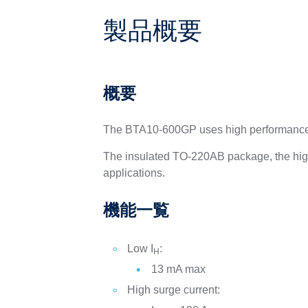
製品概要
概要
The BTA10-600GP uses high performance,
The insulated TO-220AB package, the high
applications.
機能一覧
Low I
:
H
13 mA max
High surge current: