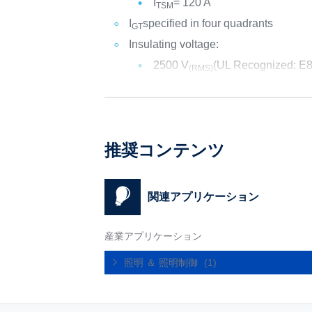
I
= 120 A
TSM
I
specified in four quadrants
GT
Insulating voltage:
2500 V
(UL Recognized: E
(RMS)
推奨コンテンツ
関連アプリケーション
産業アプリケーション
照明 ＆ 照明制御
(1)