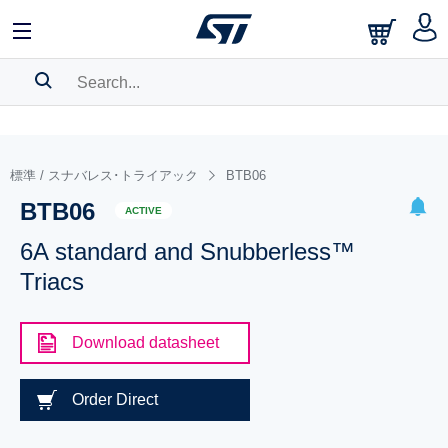
SEARCH HISTORY
BOOKMARK
標準 / スナバレス･トライアック
BTB06
BTB06
Please
log in
to show your saved searches.
ACTIVE
6A standard and Snubberless™
Triacs
Download datasheet
Order Direct