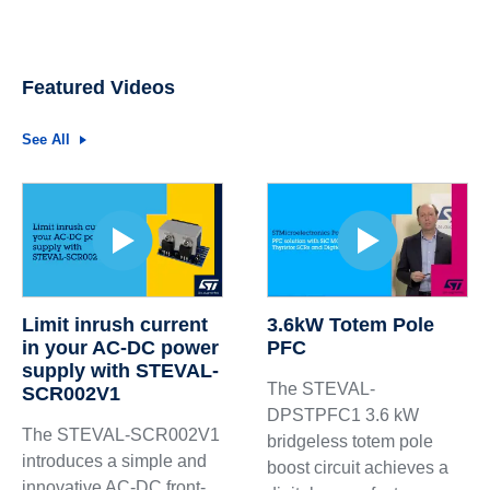
Featured Videos
See All
Limit inrush current
3.6kW Totem Pole
in your AC-DC power
PFC
supply with STEVAL-
The STEVAL-
SCR002V1
DPSTPFC1 3.6 kW
The STEVAL-SCR002V1
bridgeless totem pole
introduces a simple and
boost circuit achieves a
innovative AC-DC front-