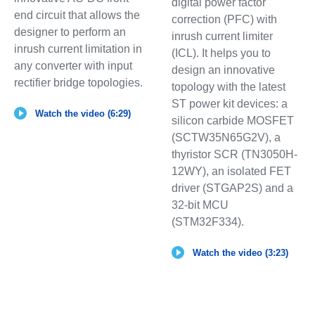
digital power factor
end circuit that allows the
correction (PFC) with
designer to perform an
inrush current limiter
inrush current limitation in
(ICL). It helps you to
any converter with input
design an innovative
rectifier bridge topologies.
topology with the latest
ST power kit devices: a
Watch the video (6:29)
silicon carbide MOSFET
(SCTW35N65G2V), a
thyristor SCR (TN3050H-
12WY), an isolated FET
driver (STGAP2S) and a
32-bit MCU
(STM32F334).
Watch the video (3:23)