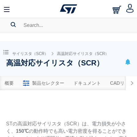
SEARCH HISTORY
BOOKMARK
サイリスタ（SCR）
高温対応サイリスタ（SCR）
高温対応サイリスタ（SCR）
Please
log in
to show your saved searches.
概要
製品セレクター
ドキュメント
CADリソー
STの高温対応サイリスタ（SCR）は、電力損失が小さ
く、
150℃
の動作時でも高い電力密度を得ることができ