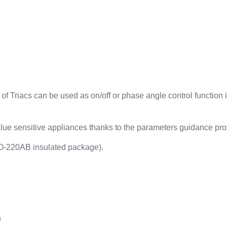
 of Triacs can be used as on/off or phase angle control functio
lue sensitive appliances thanks to the parameters guidance pro
TO-220AB insulated package).
n