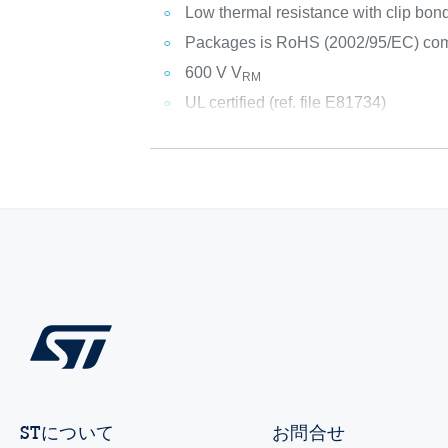
Low thermal resistance with clip bon
Packages is RoHS (2002/95/EC) com
600 V V
RM
UL certified (ref. file E81734)
STについて
お問合せ