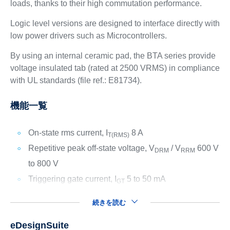
loads, thanks to their high commutation performance.
Logic level versions are designed to interface directly with
low power drivers such as Microcontrollers.
By using an internal ceramic pad, the BTA series provide
voltage insulated tab (rated at 2500 VRMS) in compliance
with UL standards (file ref.: E81734).
機能一覧
On-state rms current, I
8 A
T(RMS)
Repetitive peak off-state voltage, V
/ V
600 V
DRM
RRM
to 800 V
Triggering gate current, I
5 to 50 mA
GT
続きを読む
eDesignSuite