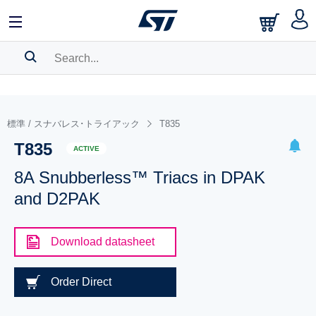
SEARCH HISTORY
BOOKMARK
標準 / スナバレス･トライアック
T835
T835
Please
log in
to show your saved searches.
ACTIVE
8A Snubberless™ Triacs in DPAK
and D2PAK
Download datasheet
Order Direct