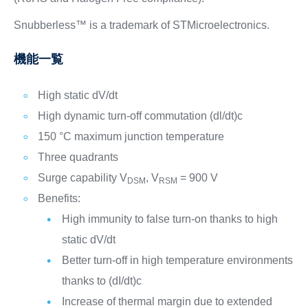
Snubberless™ is a trademark of STMicroelectronics.
機能一覧
High static dV/dt
High dynamic turn-off commutation (dl/dt)c
150 °C maximum junction temperature
Three quadrants
Surge capability V
, V
= 900 V
DSM
RSM
Benefits:
High immunity to false turn-on thanks to high
static dV/dt
Better turn-off in high temperature environments
thanks to (dI/dt)c
Increase of thermal margin due to extended