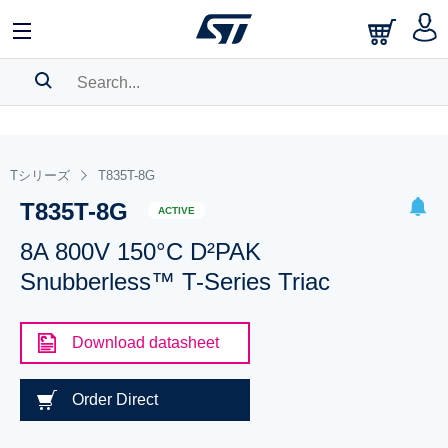
SEARCH HISTORY
BOOKMARK
Tシリーズ
T835T-8G
T835T-8G
Please
log in
to show your saved searches.
ACTIVE
8A 800V 150°C D²PAK
Snubberless™ T-Series Triac
Download datasheet
Order Direct