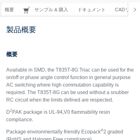
概要
サンプル & 購入
ドキュメント
CADリソー
製品概要
概要
Available in SMD, the T835T-8G Triac can be used for the
on/off or phase angle control function in general purpose
AC switching where high commutation capability is
required. The T835T-8G can be used without a snubber
RC circuit when the limits defined are respected.
2
D
PAK package is UL-94,V0 flammability resin
compliance.
®
Package environmentally friendly Ecopack
2 graded
(RoHS and Halogen Free compliance).