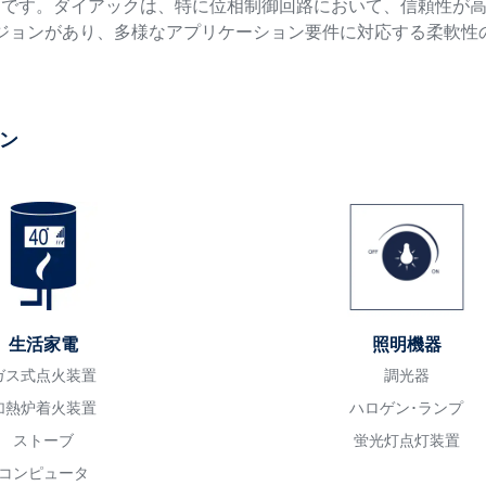
的です。ダイアックは、特に位相制御回路において、信頼性が
ジョンがあり、多様なアプリケーション要件に対応する柔軟性
ン
生活家電
照明機器
ガス式点火装置
調光器
加熱炉着火装置
ハロゲン･ランプ
ストーブ
蛍光灯点灯装置
コンピュータ