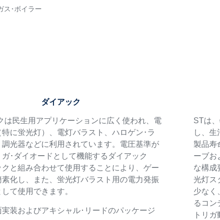
ガス･ボイラー
ダイアック
ックは民生用アプリケーションに広く使われ、電
STは
（特に蛍光灯）、電灯バラスト、ハロゲン･ラ
し、生
、調光器などに利用されています。電圧基準が
製品寿
リガ･ダイオードとして機能するダイアック
ーブお
ックと組み合わせて使用することにより、ゲー
な構成
簡素化し、また、蛍光灯バラスト用の電力発振
光灯ス
として使用できます。
少なく、
るコン
面実装およびアキシャル･リードのパッケージ
トリガ