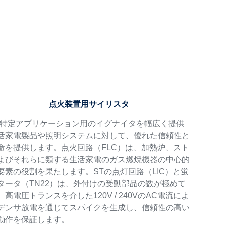
点火装置用サイリスタ
、特定アプリケーション用のイグナイタを幅広く提供
活家電製品や照明システムに対して、優れた信頼性と
命を提供します。点火回路（FLC）は、加熱炉、スト
よびそれらに類する生活家電のガス燃焼機器の中心的
要素の役割を果たします。STの点灯回路（LIC）と蛍
タータ（TN22）は、外付けの受動部品の数が極めて
高電圧トランスを介した120V / 240VのAC電流によ
デンサ放電を通じてスパイクを生成し、信頼性の高い
動作を保証します。