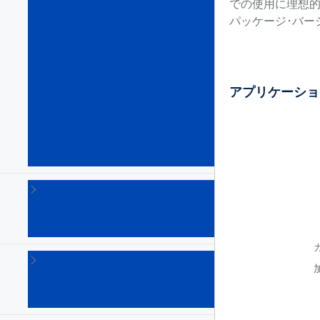
ー
での使用に理想
ト･
パッケージ･バー
ド
ラ
イ
バ
&
アプリケーショ
特
定
製
品
(10)
サイリス
タ
（SCR）
(102)
トラ
イア
ック
(130)