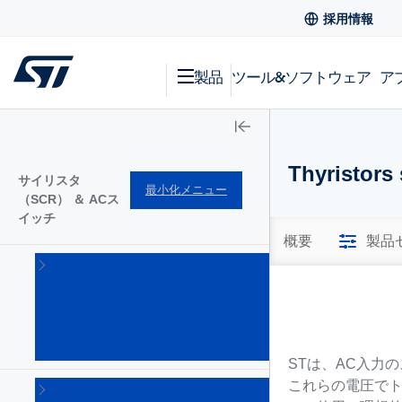
採用情報
製品
ツール&ソフトウェア
ア
Thyristors 
サイリスタ
最小化メニュー
（SCR） ＆ ACス
イッチ
概要
製品
AC
ス
イ
ッ
チ
(19)
STは、AC入力
これらの電圧で
ゲ