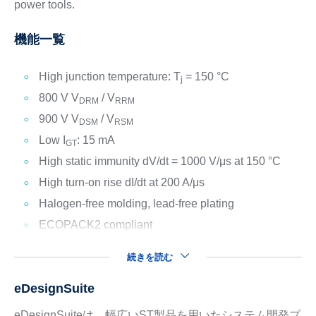
power tools.
機能一覧
High junction temperature: T
= 150 °C
j
800 V V
/ V
DRM
RRM
900 V V
/ V
DSM
RSM
Low I
: 15 mA
GT
High static immunity dV/dt = 1000 V/μs at 150 °C
High turn-on rise dI/dt at 200 A/μs
Halogen-free molding, lead-free plating
ECOPACK2 compliant
続きを読む
eDesignSuite
eDesignSuiteは、幅広いST製品を用いたシステム開発プ