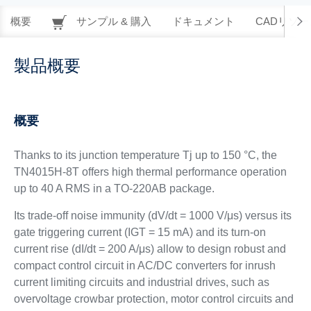
概要
サンプル & 購入
ドキュメント
CADリソー
製品概要
概要
Thanks to its junction temperature Tj up to 150 °C, the
TN4015H-8T offers high thermal performance operation
up to 40 A RMS in a TO-220AB package.
Its trade-off noise immunity (dV/dt = 1000 V/μs) versus its
gate triggering current (IGT = 15 mA) and its turn-on
current rise (dI/dt = 200 A/μs) allow to design robust and
compact control circuit in AC/DC converters for inrush
current limiting circuits and industrial drives, such as
overvoltage crowbar protection, motor control circuits and