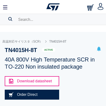
SEARCH HISTORY
BOOKMARK
高温対応サイリスタ（SCR）
TN4015H-8T
TN4015H-8T
Please
log in
to show your saved searches.
ACTIVE
40A 800V High Temperature SCR in
TO-220 Non insulated package
Download datasheet
Order Direct