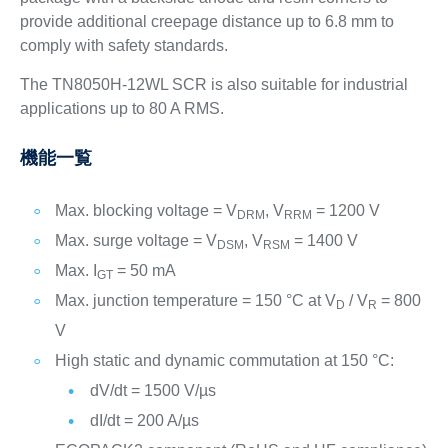
provide additional creepage distance up to 6.8 mm to
comply with safety standards.
The TN8050H-12WL SCR is also suitable for industrial
applications up to 80 A RMS.
機能一覧
Max. blocking voltage = V
, V
= 1200 V
DRM
RRM
Max. surge voltage = V
, V
= 1400 V
DSM
RSM
Max. I
= 50 mA
GT
Max. junction temperature = 150 °C at V
/ V
= 800
D
R
V
High static and dynamic commutation at 150 °C:
dV/dt = 1500 V/µs
dI/dt = 200 A/µs