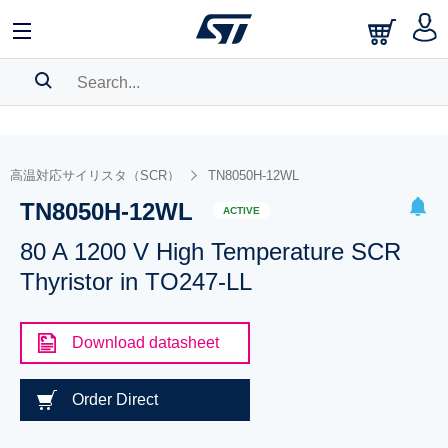
SEARCH HISTORY
BOOKMARK
高温対応サイリスタ（SCR）
TN8050H-12WL
TN8050H-12WL
Please
log in
to show your saved searches.
ACTIVE
80 A 1200 V High Temperature SCR
Thyristor in TO247-LL
Download datasheet
Order Direct