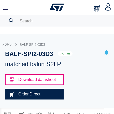
SEARCH HISTORY
BOOKMARK
バラン
BALF-SPI2-03D3
BALF-SPI2-03D3
Please
log in
to show your saved searches.
ACTIVE
matched balun S2LP
Download datasheet
Order Direct