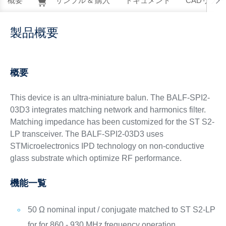
概要
サンプル & 購入
ドキュメント
CADリソー
製品概要
概要
This device is an ultra-miniature balun. The BALF-SPI2-
03D3 integrates matching network and harmonics filter.
Matching impedance has been customized for the ST S2-
LP transceiver. The BALF-SPI2-03D3 uses
STMicroelectronics IPD technology on non-conductive
glass substrate which optimize RF performance.
機能一覧
50 Ω nominal input / conjugate matched to ST S2-LP
for for 860 - 930 MHz frequency operation