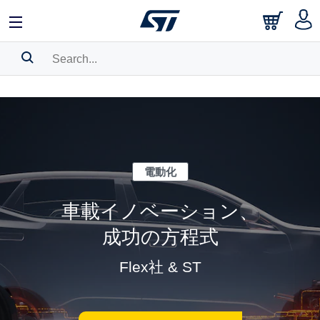
中文
English
日本語
Search History
Bookmark
Please
log in
to show your saved searches.
電動化
車載イノベーション、
成功の方程式
Flex社 & ST