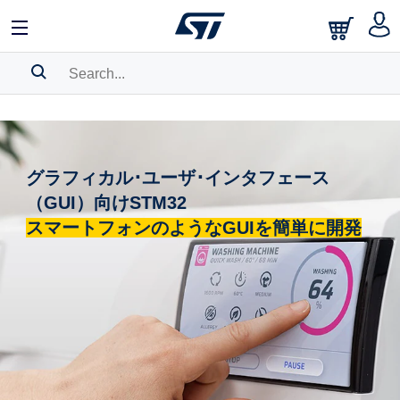
SEARCH HISTORY
BOOKMARK
グラフィカル･ユーザ･インタフェース
Please
log in
to show your saved searches.
（GUI）向けSTM32
スマートフォンのようなGUIを簡単に開発