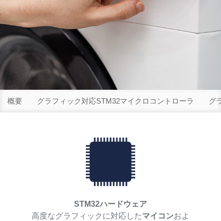
概要
グラフィック対応STM32マイクロコントローラ
グ
STM32ハードウェア
高度なグラフィックに対応した
マイコン
およ