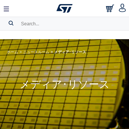
中文
English
日本語
Search History
Bookmark
ホーム
>
ニュースルーム
>
メディア･リソース
Please
log in
to show your saved searches.
メディア･リソース