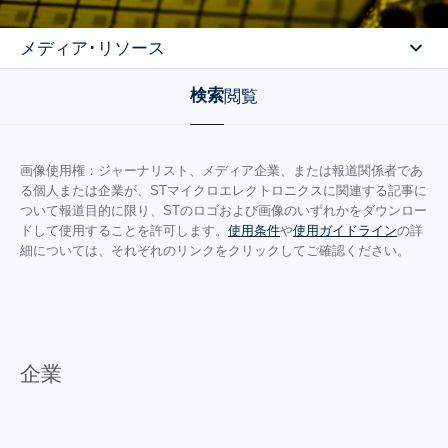
メディア･リソース
Se
検索
閲覧
画像使用権：ジャーナリスト、メディア企業、または報道関係者であ
る個人または企業が、STマイクロエレクトロニクスに関連する記事に
ついて報道目的に限り、STのロゴおよび画像のいずれかをダウンロー
ドして使用することを許可します。
使用条件
や
使用ガイドライン
の詳
細については、それぞれのリンクをクリックしてご確認ください。
企業