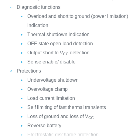
Diagnostic functions
Overload and short to ground (power limitation)
indication
Thermal shutdown indication
OFF-state open-load detection
Output short to V
detection
CC
Sense enable/ disable
Protections
Undervoltage shutdown
Overvoltage clamp
Load current limitation
Self limiting of fast thermal transients
Loss of ground and loss of V
CC
Reverse battery
Electrostatic discharge protection