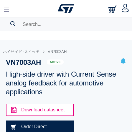
SEARCH HISTORY
BOOKMARK
ハイサイド･スイッチ
VN7003AH
VN7003AH
Please
log in
to show your saved searches.
ACTIVE
High-side driver with Current Sense
analog feedback for automotive
applications
Download datasheet
Order Direct