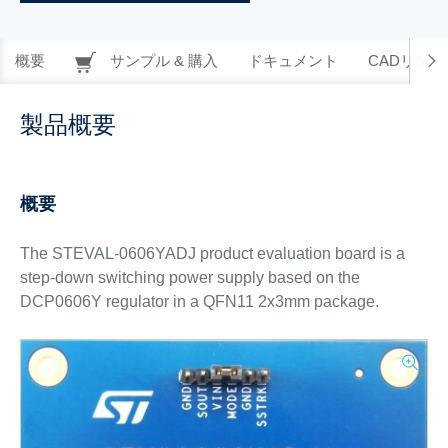
概要
サンプル & 購入
ドキュメント
CADリソー
製品概要
概要
The STEVAL-0606YADJ product evaluation board is a
step-down switching power supply based on the
DCP0606Y regulator in a QFN11 2x3mm package.