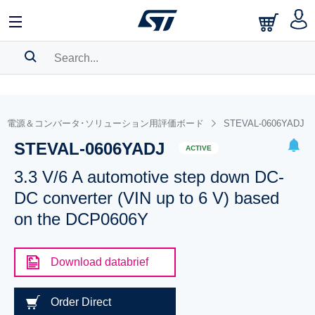
SEARCH HISTORY
BOOKMARK
電源＆コンバータ･ソリューション用評価ボード
STEVAL-0606YADJ
STEVAL-0606YADJ
Please
log in
to show your saved searches.
ACTIVE
3.3 V/6 A automotive step down DC-
DC converter (VIN up to 6 V) based
on the DCP0606Y
Download databrief
Order Direct