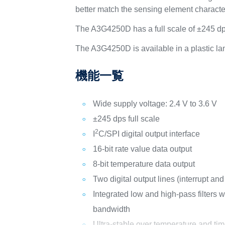
better match the sensing element character
The A3G4250D has a full scale of ±245 dp
The A3G4250D is available in a plastic la
機能一覧
Wide supply voltage: 2.4 V to 3.6 V
±245 dps full scale
2
I
C/SPI digital output interface
16-bit rate value data output
8-bit temperature data output
Two digital output lines (interrupt an
Integrated low and high-pass filters w
bandwidth
Ultra-stable over temperature and ti