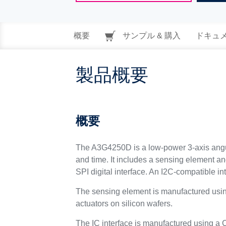
概要
サンプル & 購入
ドキュ
製品概要
概要
The A3G4250D is a low-power 3-axis angular
and time. It includes a sensing element an
SPI digital interface. An I2C-compatible int
The sensing element is manufactured usin
actuators on silicon wafers.
The IC interface is manufactured using a C