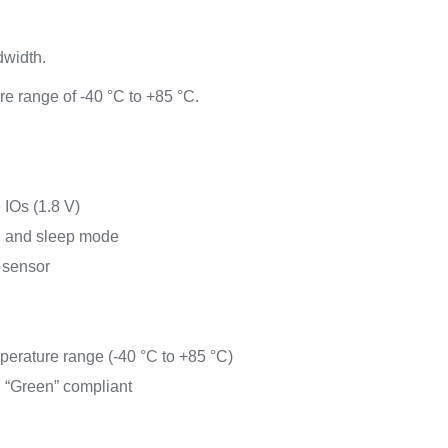
dwidth.
e range of -40 °C to +85 °C.
IOs (1.8 V)
 and sleep mode
 sensor
erature range (-40 °C to +85 °C)
Green” compliant