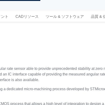
メント
CADリソース
ツール & ソフトウェア
品質 &
 rate sensor able to provide unprecedented stability at zero ra
d an IC interface capable of providing the measured angular rat
erface is also available.
g a dedicated micro-machining process developed by STMicroele
MOS process that allows a high level of integration to design a 