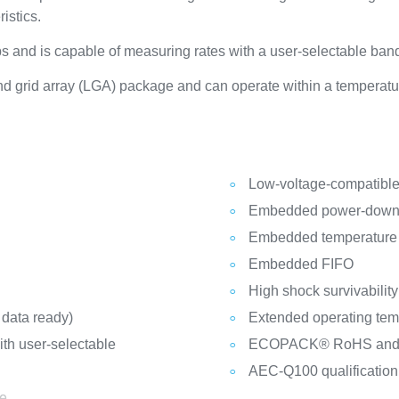
istics.
s and is capable of measuring rates with a user-selectable ban
nd grid array (LGA) package and can operate within a temperatur
Low-voltage-compatible 
Embedded power-down
Embedded temperature
Embedded FIFO
High shock survivability
d data ready)
Extended operating temp
ith user-selectable
ECOPACK® RoHS and “
AEC-Q100 qualification
me