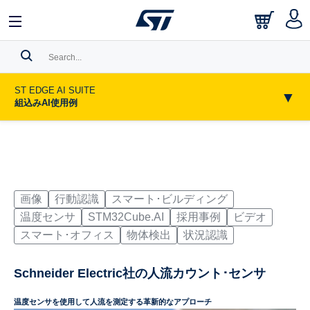
中文
English
日本語
Search History
ST EDGE AI SUITE
▼
組込みAI使用例
Bookmark
Please
log in
to show your saved searches.
画像
行動認識
スマート･ビルディング
温度センサ
STM32Cube.AI
採用事例
ビデオ
スマート･オフィス
物体検出
状況認識
Schneider Electric社の人流カウント･センサ
温度センサを使用して人流を測定する革新的なアプローチ