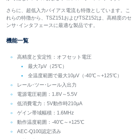
さらに、超低入力バイアス電流も特徴としています。こ
れらの特徴から、TSZ151およびTSZ152は、高精度のセ
ンサ･インタフェースに最適な製品です。
機能一覧
高精度と安定性：オフセット電圧
最大7μV（25℃）
全温度範囲で最大10μV（-40℃～+125℃）
レール･ツー･レール入出力
電源電圧範囲：1.8V～5.5V
低消費電力：5V動作時210μA
ゲイン帯域幅積：1.6MHz
動作温度範囲：-40℃～+125℃
AEC-Q100認定済み