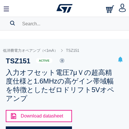
SEARCH HISTORY
BOOKMARK
低消費電力オペアンプ（<1mA）
TSZ151
TSZ151
Please
log in
to show your saved searches.
ACTIVE
入力オフセット電圧7μＶの超高精
度仕様と1.6MHzの高ゲイン帯域幅
を特徴としたゼロドリフト5Vオペ
アンプ
Download datasheet