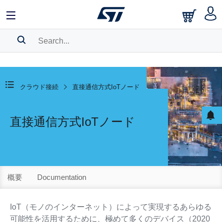
SEARCH HISTORY
BOOKMARK
クラウド接続
直接通信方式IoTノード
Please
log in
to show your saved searches.
直接通信方式IoTノード
概要
Documentation
IoT（モノのインターネット）によって実現するあらゆる
可能性を活用するために、極めて多くのデバイス（2020