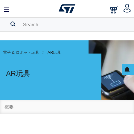
SEARCH HISTORY
BOOKMARK
電子 & ロボット玩具
AR玩具
Please
log in
to show your saved searches.
AR玩具
概要