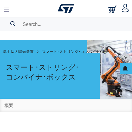
SEARCH HISTORY
BOOKMARK
集中型太陽光発電
スマート･ストリング･コンバイナ･ボックス
Please
log in
to show your saved searches.
スマート･ストリング･
コンバイナ･ボックス
概要