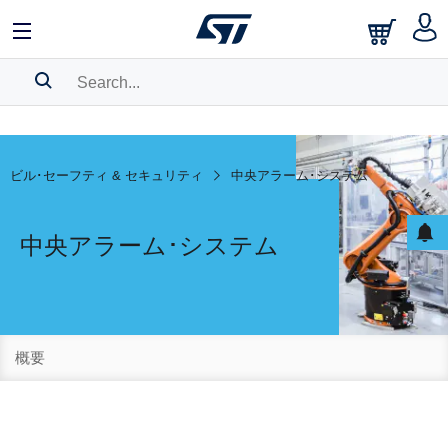
SEARCH HISTORY
BOOKMARK
ビル･セーフティ & セキュリティ
中央アラーム･システム
Please
log in
to show your saved searches.
中央アラーム･システム
概要