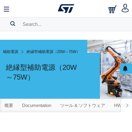
SEARCH HISTORY
BOOKMARK
補助電源
絶縁型補助電源（20W～75W）
Please
log in
to show your saved searches.
絶縁型補助電源（20W
～75W）
概要
Documentation
ツール & ソフトウェア
HW評価