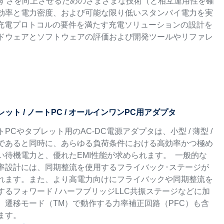
性と使いやすさを向上させるためのさまざまな技術（と相互運用性を確
ー効率と電力密度、および可能な限り低いスタンバイ電力を実
充電プロトコルの要件を満たす充電ソリューションの設計を
ードウェアとソフトウェアの評価および開発ツールやリファレ
レット / ノートPC / オールインワンPC用アダプタ
トPCやタブレット用のAC-DC電源アダプタは、小型 / 薄型 /
であると同時に、あらゆる負荷条件における高効率かつ極め
い待機電力と、優れたEMI性能が求められます。 一般的な
率設計には、同期整流を使用するフライバック･ステージが
れます。また、より高電力向けにフライバックや同期整流を
するフォワード / ハーフブリッジLLC共振ステージなどに加
、遷移モード（TM）で動作する力率補正回路（PFC）も含
ます。