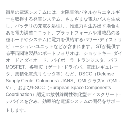
衛星の電源システムには、太陽電池パネルからエネルギ
ーを取得する発電システム、さまざまな電力バスを生成
し、バッテリの充電を処理し、推進力を生み出す場合も
ある電力調整ユニット、プラットフォームや搭載品の各
種ボードやシステムに電力を供給するパワー･ディストリ
ビューション･ユニットなどが含まれます。 STが提供す
る宇宙関連製品のポートフォリオは、ショットキー･ダイ
オードとダイオード、バイポーラ･トランジスタ、パワー
MOSFET、各種IC（ゲート･ドライバ、電圧レギュレー
タ、集積化電流リミッタ等）など、DSCC（Defense
Supply Center Columbus）JANS、QMLクラスV（QML-
V）、およびESCC（European Space Components
Coordination）認定の放射線耐性強化型ディスクリート･
デバイスを含み、効率的な電源システムの開発をサポー
トします。