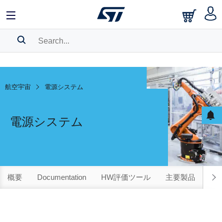
SEARCH HISTORY
BOOKMARK
航空宇宙
電源システム
Please
log in
to show your saved searches.
電源システム
概要
Documentation
HW評価ツール
主要製品