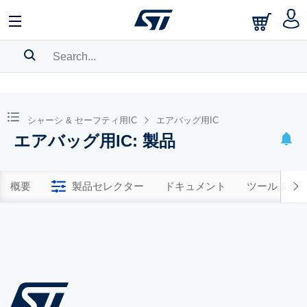
SEARCH HISTORY
BOOKMARK
シャーシ & セーフティ用IC
エアバッグ用IC
エアバッグ用IC: 製品
Please
log in
to show your saved searches.
概要
製品セレクター
ドキュメント
ツール & 