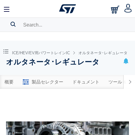
SEARCH HISTORY
BOOKMARK
ICE/HEV/EV用パワートレインIC
オルタネータ･レギュレータ
オルタネータ･レギュレータ
Please
log in
to show your saved searches.
概要
製品セレクター
ドキュメント
ツール & 