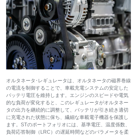
オルタネータ･レギュレータは、オルタネータの磁界巻線
の電流を制御することで、車載充電システムの安定した
バッテリ電圧を維持します。エンジンのスピードや電気
的な負荷が変化すると、このレギュレータがオルタネー
タの出力を継続的に調整して、バッテリが引き続き適切
に充電された状態に保ち、繊細な車載電子機器を保護し
ます。STのポートフォリオには、基準電圧、温度係数、
負荷応答制御（LRC）の遅延時間などのパラメータを柔