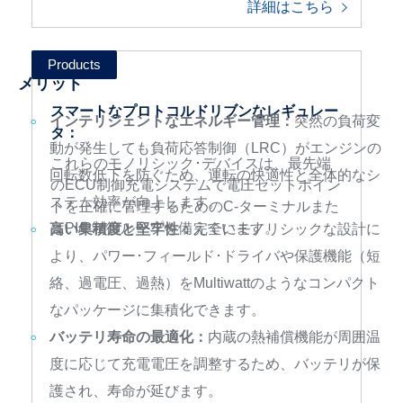
詳細はこちら
メリット
スマートなプロトコルドリブンなレギュレー
インテリジェントなエネルギー管理：
突然の負荷変
タ：
動が発生しても負荷応答制御（LRC）がエンジンの
これらのモノリシック･デバイスは、最先端
回転数低下を防ぐため、運転の快適性と全体的なシ
のECU制御充電システムで電圧セットポイン
ステム効率が向上します。
トを正確に管理するためのC-ターミナルまた
はPI/P制御ループを備えています。
高い集積度と堅牢性：
完全にモノリシックな設計に
より、パワー･フィールド･ドライバや保護機能（短
絡、過電圧、過熱）をMultiwattのようなコンパクト
なパッケージに集積化できます。
バッテリ寿命の最適化：
内蔵の熱補償機能が周囲温
度に応じて充電電圧を調整するため、バッテリが保
護され、寿命が延びます。